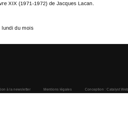
ivre XIX (1971-1972) de Jacques Lacan.
 lundi du mois
tion à la newsletter
Mentions légales
Conception : Catalyst We