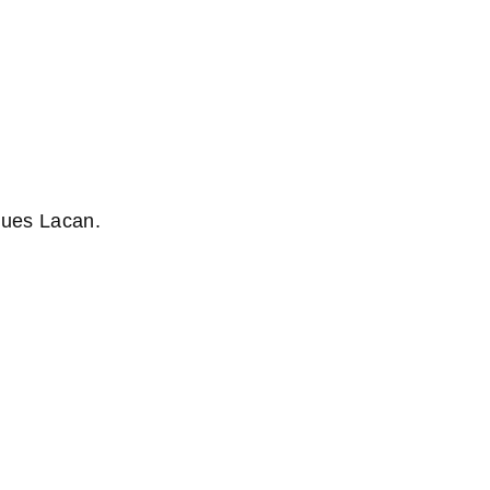
S
DOCUMENTS
NOTRE REVUE KERALI
CONTACT
ques Lacan.